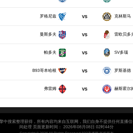
罗格尼兹
克林斯马
VS
曼斯多夫
雷欧贝多
VS
帕多夫
SV多瑙
VS
B93哥本哈根
罗斯基德
VS
弗雷姆
赫斯霍尔
VS
引擎中搜索整理获得，所有内容均来自互联网，我们自身不提供任何直播
间处理 页面更新时间： 2026年08月08日 02时44分