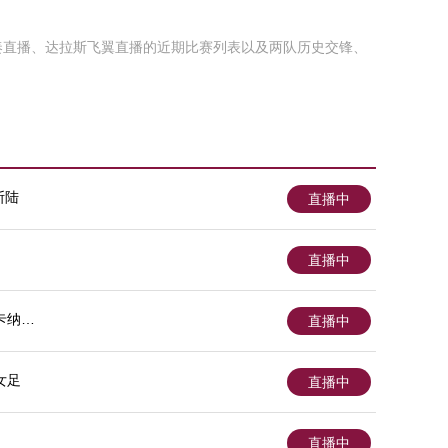
节奏直播、达拉斯飞翼直播的近期比赛列表以及两队历史交锋、
斯陆
直播中
直播中
卡纳女
直播中
女足
直播中
直播中