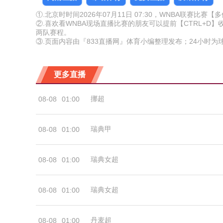
①.北京时时间2026年07月11日 07:30，WNBA联赛比
②.喜欢看WNBA现场直播比赛的朋友可以提前【CTRL+
两队赛程。
③.页面内容由『833直播网』体育小编整理发布；24小时
更多直播
挪超
08-08
01:00
瑞典甲
08-08
01:00
瑞典女超
08-08
01:00
瑞典女超
08-08
01:00
丹麦超
08-08
01:00