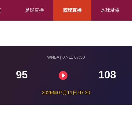
页
足球直播
篮球直播
足球录像
WNBA | 07-11 07:30
95
108
2026年07月11日 07:30